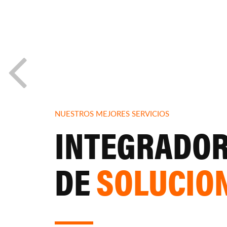
¿TE INTERESA PON
Anterior
NUESTROS MEJORES SERVICIOS
INTEGRADO
DE
SOLUCIO