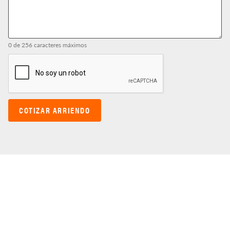
sin
cambios.
0 de 256 caracteres máximos
reCAPTCHA