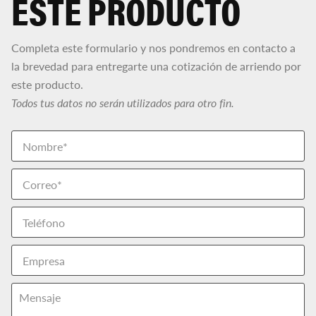
ESTE PRODUCTO
Completa este formulario y nos pondremos en contacto a
la brevedad para entregarte una cotización de arriendo por
este producto.
Todos tus datos no serán utilizados para otro fin.
Nombre
(Obligatorio)
Instagram
Nombre
Correo
electrónico
(Obligatorio)
Teléfono
Este
campo
es
un
Empresa
campo
de
validación
y
Mensaje
debe
quedar